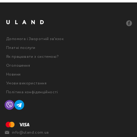
Допомога і Зворотній зв'язок
Платні послуги
Як працювати з системою?
Оголошення
Новини
Умови використання
Політика конфіденційності
info@uland.com.ua