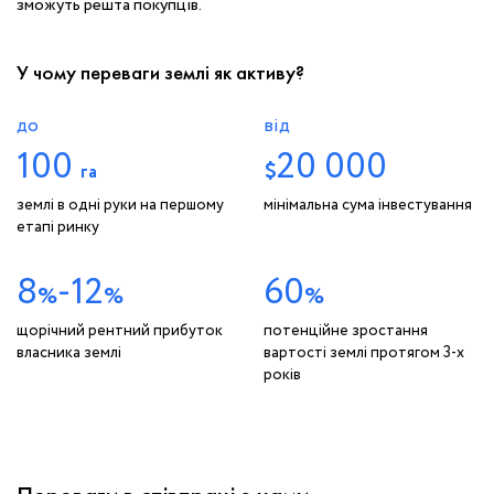
зможуть решта покупців.
У чому переваги землі як активу?
до
від
100
20 000
$
га
землі в одні руки на першому
мінімальна сума інвестування
етапі ринку
8
-
12
60
%
%
%
щорічний рентний прибуток
потенційне зростання
власника землі
вартості землі протягом 3-х
років