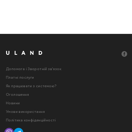
Допомога і Зворотній зв'язок
Платні послуги
Як працювати з системою?
Оголошення
Новини
Умови використання
Політика конфіденційності