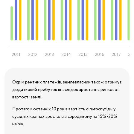
2011
2012
2013
2014
2015
2016
2017
20
Окрім рентних платежів, землевласник також отримує
додатковий прибуток внаслідок зростання ринкової
вартості землі.
Протягом останніх 10 років вартість сільгоспугідь у
сусідніх країнах зростала в середньому на 15%-20%
на рік.