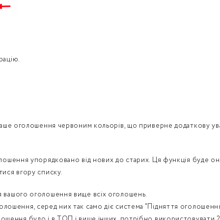
Забули пароль?
Пароль
р телефона
алишаючи контактні дані, ви погоджуєтеся з
політикою
рацію.
онфіденційності
та даєте згоду на обробку персональних даних.
Немає облікового запису?
Зареєструватися
УВІЙТИ
ваше оголошення червоним кольорів, що приверне додаткову ува
ЗАМОВИТИ КОНСУЛЬТАЦІЮ
олошення упорядковано від нових до старих. Ця функція буде о
тися вгору списку.
я вашого оголошення вище всіх оголошень.
лошення, серед них так само діє система "Підняття оголошення
шення було і в ТОП і вище інших, потрібно використовувати 2 