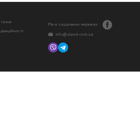
стання
Ми в соціальних мережах:
іденційності
info@uland.com.ua