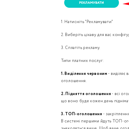
Номе
1. Натисніть "Рекламувати"
З
2. Виберіть цікаву для вас конфігу
к
3. Сплатіть рекламу.
Типи платних послуг:
1. Виділення червоним
- виділяє 
оголошення.
2. Підняття оголошення
- всі ог
що воно буде кожен день підніма
3. ТОП-оголошення
- закріпленн
В системі першими йдуть ТОП-ого
знаходяться вище. Щоб ваше оголо