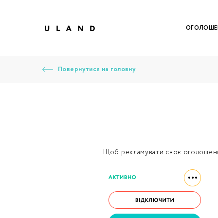
ОГОЛОШЕ
Повернутися на головну
Щоб рекламувати своє оголошенн
Щоб дод
Залишт
Щоб
Щоб
Вк
Ваше 