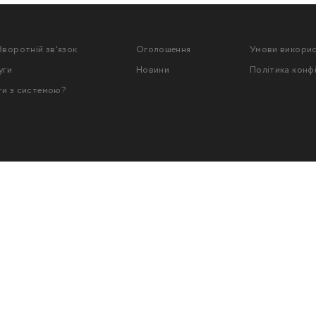
Зворотній зв'язок
Оголошення
Умови викори
уги
Новини
Політика конф
ти з системою?