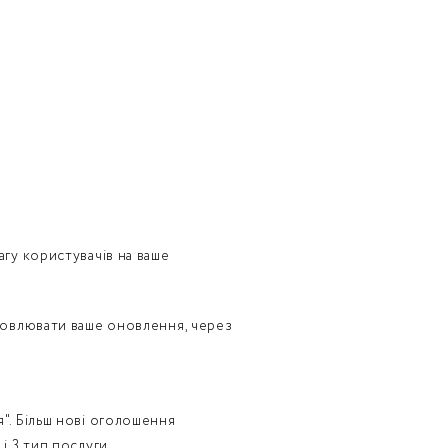
гу користувачів на ваше
новлювати ваше оновлення, через
". Більш нові оголошення
і 3 тип послуги.