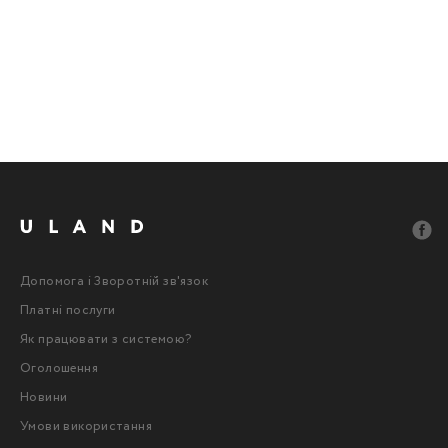
Допомога і Зворотній зв'язок
Платні послуги
Як працювати з системою?
Оголошення
Новини
Умови використання