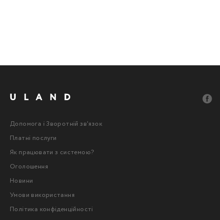
Допомога і Зворотній зв'язок
Платні послуги
Як працювати з системою?
Оголошення
Новини
Умови використання
Політика конфіденційності