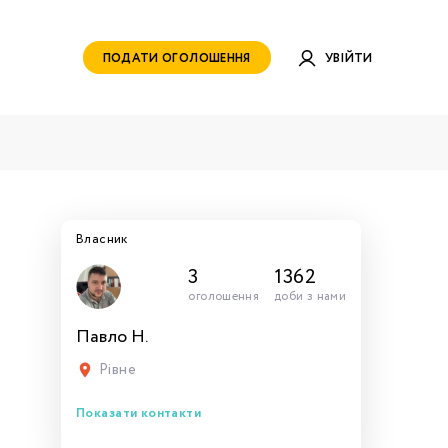
ПОДАТИ ОГОЛОШЕННЯ
УВІЙТИ
Власник
3
1362
оголошення
доби з нами
Павло Н.
руватись
ами для
тись
тись
тися
рн.
Рівне
Показати контакти