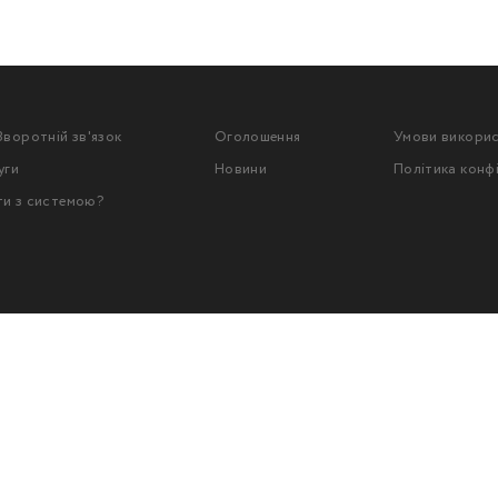
Зворотній зв'язок
Оголошення
Умови викори
уги
Новини
Політика конф
ти з системою?