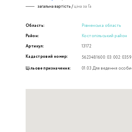
загальна вартість /
ціна за Га
Номе
Область:
Рівненська область
З
Район:
Костопільський район
к
Артикул:
13172
Кадастровий номер:
5623481600:03:002:0359
Цільове призначення:
01.03 Для ведення особи