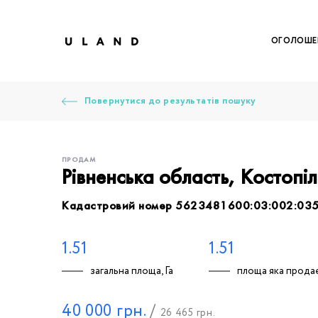
ОГОЛОШЕ
Повернутися до результатів пошуку
ПРОДАМ
Рівненська область, Костопі
Кадастровий номер 5623481600:03:002:03
Щоб дод
Залишт
Щоб
Щоб
Щоб
Вк
1.51
1.51
загальна площа, Га
площа яка продає
Ваше 
40 000
грн.
/
26 465
грн.