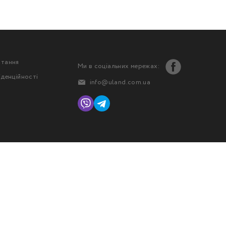
стання
Ми в соціальних мережах:
іденційності
info@uland.com.ua