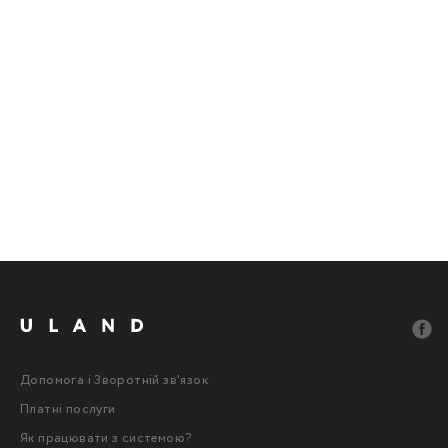
Допомога і Зворотній зв'язок
Платні послуги
Як працювати з системою?