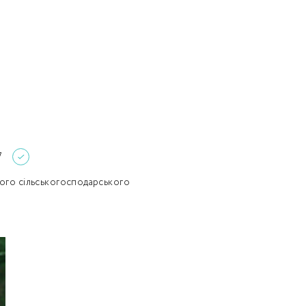
Забули пароль?
Пароль
р телефона
алишаючи контактні дані, ви погоджуєтеся з
політикою
онфіденційності
та даєте згоду на обробку персональних даних.
Немає облікового запису?
Зареєструватися
УВІЙТИ
7
ного сільськогосподарського
ЗАМОВИТИ КОНСУЛЬТАЦІЮ