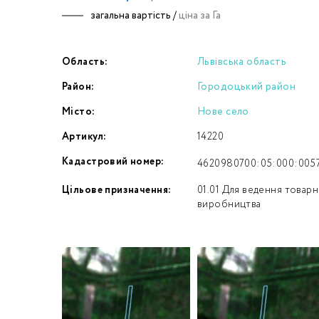
загальна вартість /
ціна за Га
Номе
Область:
Львівська область
З
Район:
Городоцький район
к
Місто:
Нове село
Артикул:
14220
Кадастровий номер:
4620980700:05:000:005
Цільове призначення:
01.01 Для ведення товар
виробництва