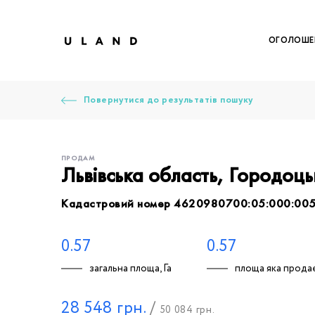
ОГОЛОШЕ
Повернутися до результатів пошуку
ПРОДАМ
Львівська область, Городоц
Кадастровий номер 4620980700:05:000:00
Щоб дод
Залишт
Щоб
Щоб
Щоб
Вк
0.57
0.57
загальна площа, Га
площа яка продає
Ваше 
28 548
грн.
/
50 084
грн.