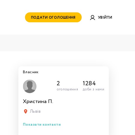
ПОДАТИ ОГОЛОШЕННЯ
УВІЙТИ
Власник
2
1284
оголошення
доби з нами
Христина П.
руватись
ами для
тись
тись
тися
рн.
Львів
Показати контакти