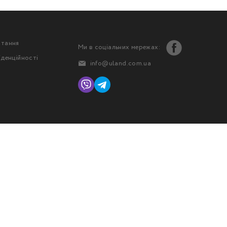
стання
Ми в соціальних мережах:
іденційності
info@uland.com.ua