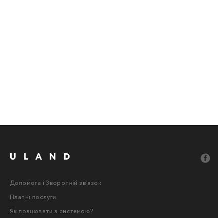
Допомога і Зворотній зв'язок
Платні послуги
Як працювати з системою?