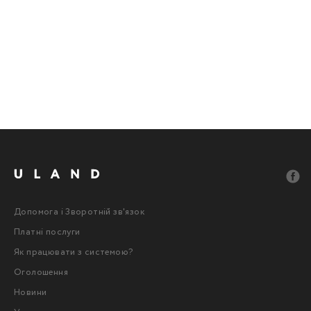
Допомога і Зворотній зв'язок
Платні послуги
Як працювати з системою?
Оголошення
Новини