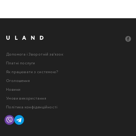
Допомога і Зворотній зв'язок
Платні послуги
Як працювати з системою?
Оголошення
Новини
Умови використання
Політика конфіденційності