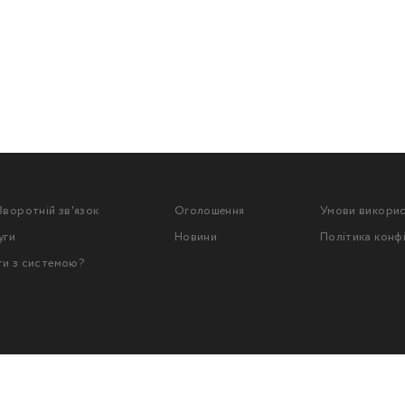
Зворотній зв'язок
Оголошення
Умови викори
уги
Новини
Політика конф
ти з системою?