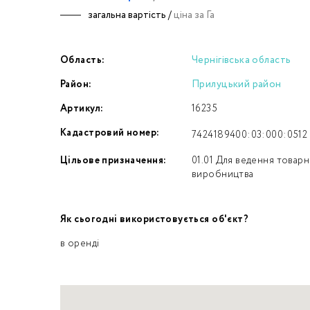
загальна вартість /
ціна за Га
Номе
Область:
Чернігівська область
З
Район:
Прилуцький район
к
Артикул:
16235
Кадастровий номер:
7424189400:03:000:0512
Цільове призначення:
01.01 Для ведення товар
виробництва
Як сьогодні використовується об'єкт?
в оренді