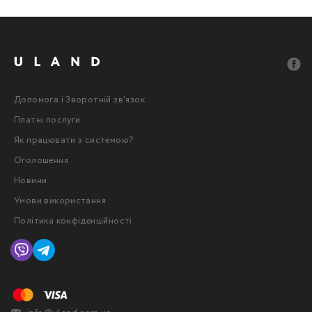
Допомога і Зворотній зв'язок
Платні послуги
Як працювати з системою?
Оголошення
Новини
Умови використання
Політика конфіденційності