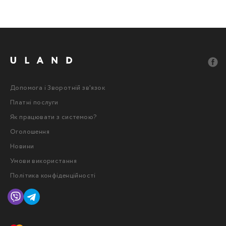
Допомога і Зворотній зв'язок
Платні послуги
Як працювати з системою?
Оголошення
Новини
Умови використання
Політика конфіденційності