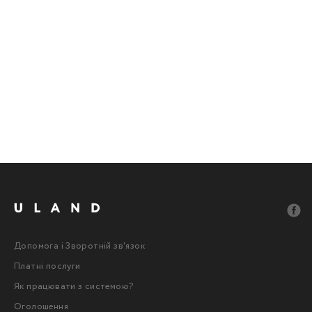
Допомога і Зворотній зв'язок
Платні послуги
Як працювати з системою?
Оголошення