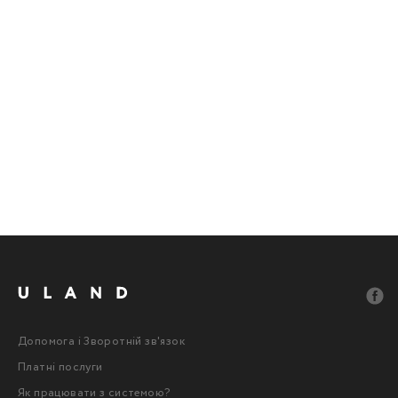
Допомога і Зворотній зв'язок
Платні послуги
Як працювати з системою?