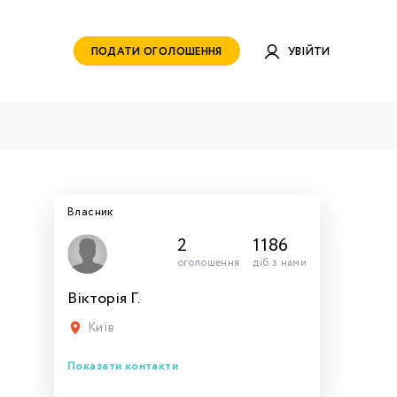
ПОДАТИ ОГОЛОШЕННЯ
УВІЙТИ
Власник
2
1186
оголошення
діб з нами
Вікторія Г.
руватись
ами для
тись
тись
тися
рн.
Київ
Показати контакти