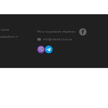
стання
Ми в соціальних мережах:
іденційності
info@uland.com.ua