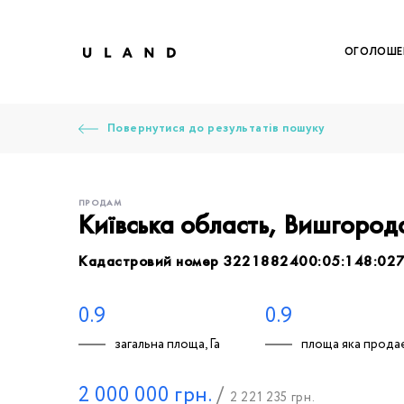
ОГОЛОШЕ
Повернутися до результатів пошуку
ПРОДАМ
Київська область, Вишгород
Кадастровий номер 3221882400:05:148:02
Щоб дод
Залишт
Щоб
Щоб
Щоб
Вк
0.9
0.9
загальна площа, Га
площа яка продає
Ваше 
2 000 000
грн.
/
2 221 235
грн.