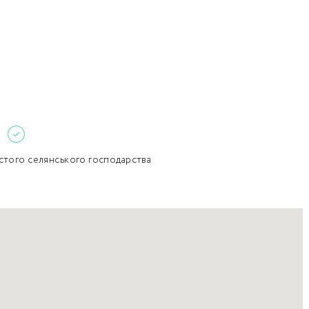
Забули пароль?
Пароль
р телефона
алишаючи контактні дані, ви погоджуєтеся з
політикою
онфіденційності
та даєте згоду на обробку персональних даних.
Немає облікового запису?
Зареєструватися
УВІЙТИ
стого селянського господарства
ЗАМОВИТИ КОНСУЛЬТАЦІЮ