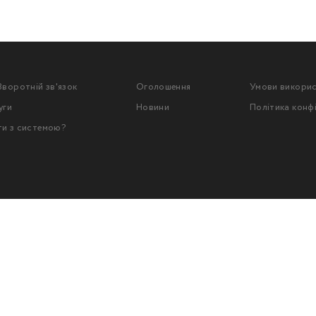
Зворотній зв'язок
Оголошення
Умови викори
уги
Новини
Політика конф
ти з системою?