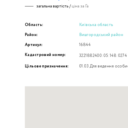
загальна вартість /
ціна за Га
Номе
Область:
Київська область
З
Район:
Вишгородський район
к
Артикул:
16844
Кадастровий номер:
3221882400:05:148:0274
Цільове призначення:
01.03 Для ведення особи