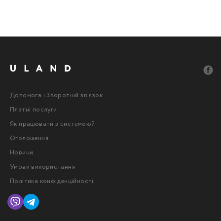
Допомога і Зворотній зв'язок
Платні послуги
Як працювати з системою?
Оголошення
Новини
Умови використання
Політика конфіденційності