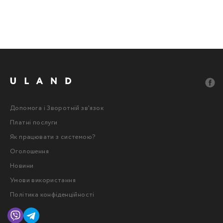
Допомога і Зворотній зв'язок
Платні послуги
Як працювати з системою?
Оголошення
Новини
Умови використання
Політика конфіденційності