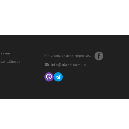
стання
Ми в соціальних мережах:
іденційності
info@uland.com.ua