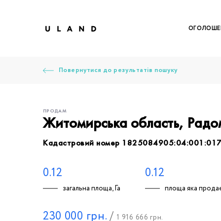
ОГОЛОШЕ
Повернутися до результатів пошуку
ПРОДАМ
Житомирська область, Радо
Кадастровий номер 1825084905:04:001:01
Щоб дод
Залишт
Щоб
Щоб
Щоб
Вк
0.12
0.12
загальна площа, Га
площа яка продає
Ваше 
230 000
грн.
/
1 916 666
грн.