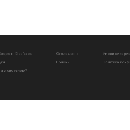
Зворотній зв'язок
Оголошення
Умови викори
уги
Новини
Політика конф
ти з системою?