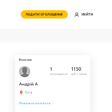
ПОДАТИ ОГОЛОШЕННЯ
УВІЙТИ
Власник
1
1150
оголошення
діб з нами
Андрій А.
руватись
ами для
тись
тись
тися
рн.
Київ
Показати контакти