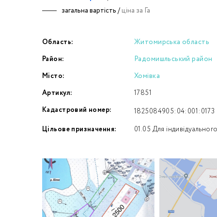
загальна вартість /
ціна за Га
Номе
Область:
Житомирська область
З
Район:
Радомишльський район
к
Місто:
Хомівка
Артикул:
17851
Кадастровий номер:
1825084905:04:001:0173
Цільове призначення:
01.05 Для індивідуальног