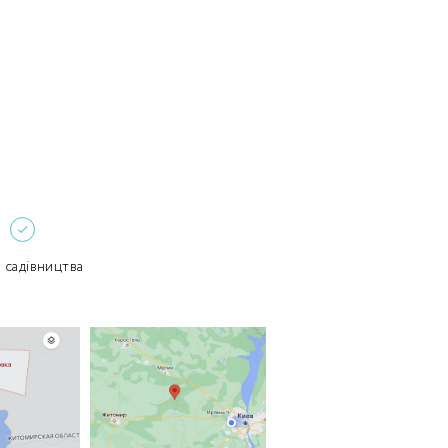
Забули пароль?
Пароль
р телефона
алишаючи контактні дані, ви погоджуєтеся з
політикою
онфіденційності
та даєте згоду на обробку персональних даних.
Немає облікового запису?
Зареєструватися
УВІЙТИ
о садівництва
ЗАМОВИТИ КОНСУЛЬТАЦІЮ