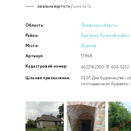
загальна вартість /
ціна за Га
Номе
Область:
Львівська область
З
Район:
Кам'янка-Бузький район
к
Місто:
Дідилів
Артикул:
17948
Кадастровий номер:
4622182300:01:004:0232
Цільове призначення:
02.01 Для будівництва і 
господарських будівель і