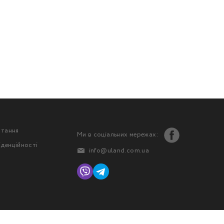
стання
Ми в соціальних мережах:
іденційності
info@uland.com.ua