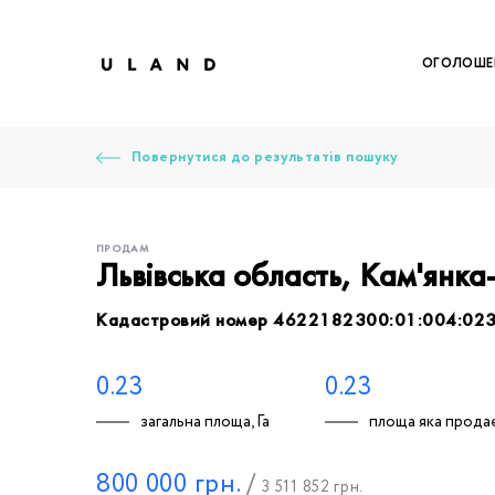
ОГОЛОШЕ
Повернутися до результатів пошуку
ПРОДАМ
Львівська область, Кам'янка
Кадастровий номер 4622182300:01:004:02
Щоб дод
Залишт
Щоб
Щоб
Щоб
Вк
0.23
0.23
загальна площа, Га
площа яка продає
Ваше 
800 000
грн.
/
3 511 852
грн.