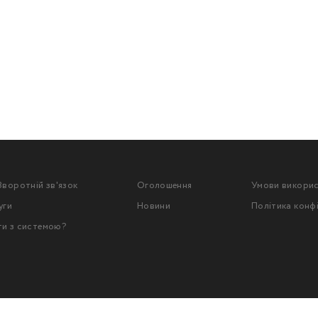
Зворотній зв'язок
Оголошення
Умови викори
уги
Новини
Політика конф
ти з системою?