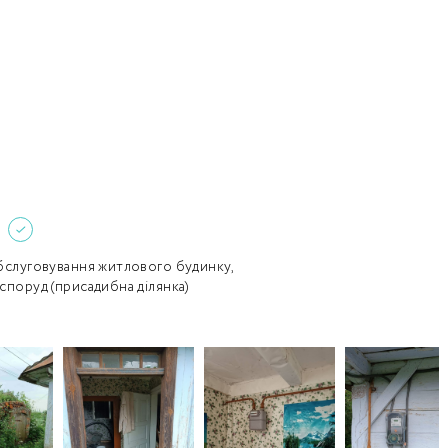
Забули пароль?
Пароль
р телефона
алишаючи контактні дані, ви погоджуєтеся з
політикою
онфіденційності
та даєте згоду на обробку персональних даних.
Немає облікового запису?
Зареєструватися
УВІЙТИ
обслуговування житлового будинку,
 споруд (присадибна ділянка)
ЗАМОВИТИ КОНСУЛЬТАЦІЮ