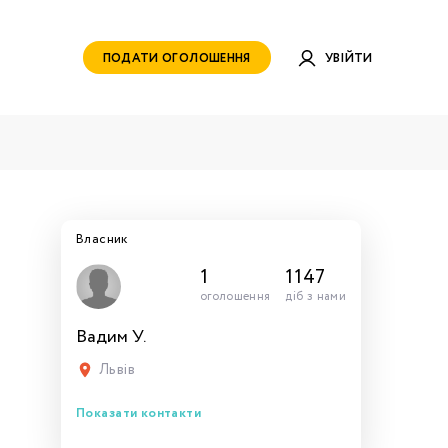
ПОДАТИ ОГОЛОШЕННЯ
УВІЙТИ
Власник
1
1147
оголошення
діб з нами
Вадим У.
руватись
ами для
тись
тись
тися
рн.
Львів
Показати контакти