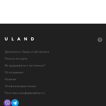
Допомога і Зворотній зв'язок
Платні послуги
Як працювати з системою?
Оголошення
Новини
Умови використання
Політика конфіденційності