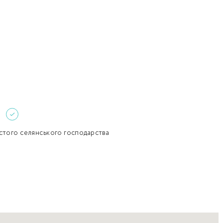
Забули пароль?
Пароль
р телефона
алишаючи контактні дані, ви погоджуєтеся з
політикою
онфіденційності
та даєте згоду на обробку персональних даних.
Немає облікового запису?
Зареєструватися
УВІЙТИ
стого селянського господарства
ЗАМОВИТИ КОНСУЛЬТАЦІЮ