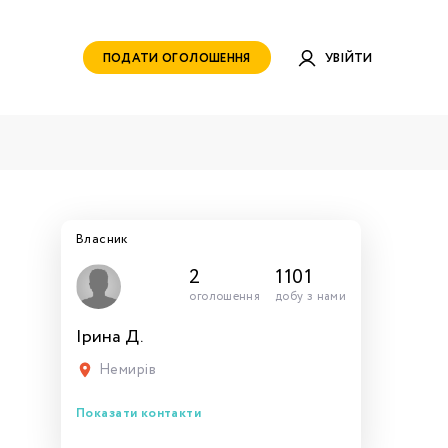
ПОДАТИ ОГОЛОШЕННЯ
УВІЙТИ
Власник
2
1101
оголошення
добу з нами
Ірина Д.
руватись
ами для
тись
тись
тися
рн.
Немирів
Показати контакти