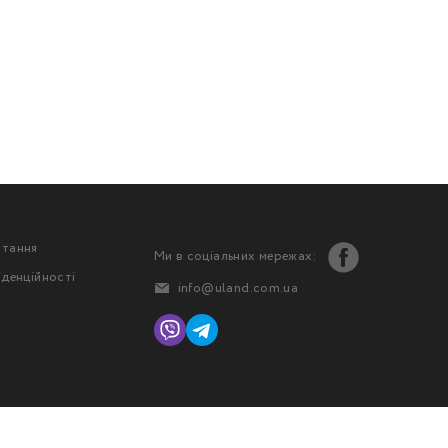
стання
Ми в соціальних мережах:
іденційності
info@uland.com.ua