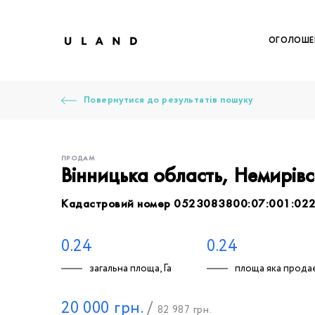
ОГОЛОШЕ
Повернутися до результатів пошуку
ПРОДАМ
Вінницька область, Немирів
Кадастровий номер 0523083800:07:001:02
Щоб дод
Залишт
Щоб
Щоб
Щоб
Вк
0.24
0.24
загальна площа, Га
площа яка продає
Ваше 
20 000
грн.
/
82 987
грн.