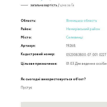
загальна вартість /
ціна за Га
Номе
Область:
Вінницька область
З
Район:
Немирівський район
к
Місто:
Селевинці
Артикул:
19268
Кадастровий номер:
0523083800:07:001:0227
Цільове призначення:
01.03 Для ведення особи
Як сьогодні використовується об'єкт?
Пустує