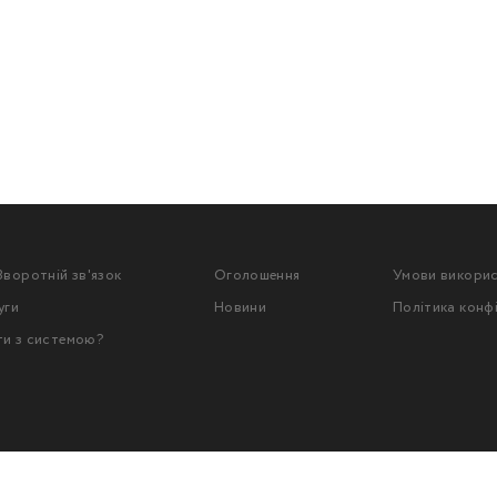
Зворотній зв'язок
Оголошення
Умови викори
уги
Новини
Політика конф
ти з системою?