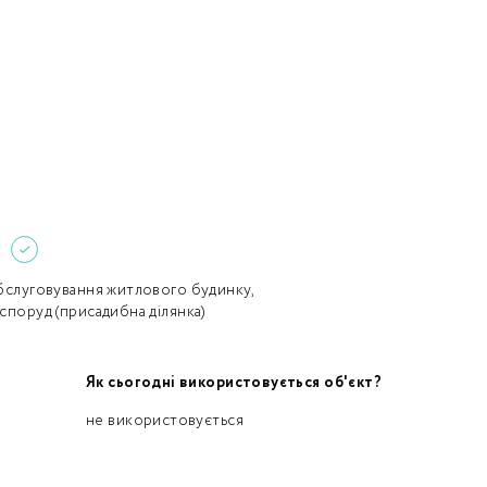
Забули пароль?
Пароль
р телефона
алишаючи контактні дані, ви погоджуєтеся з
політикою
онфіденційності
та даєте згоду на обробку персональних даних.
Немає облікового запису?
Зареєструватися
УВІЙТИ
обслуговування житлового будинку,
 споруд (присадибна ділянка)
ЗАМОВИТИ КОНСУЛЬТАЦІЮ
Як сьогодні використовується об'єкт?
не використовується