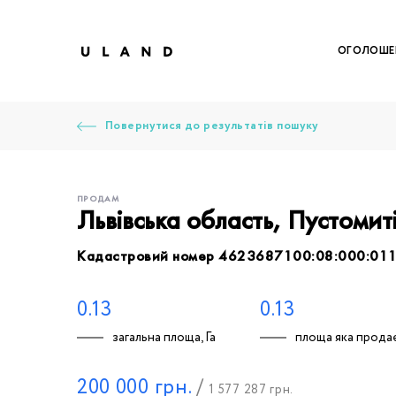
ОГОЛОШЕ
Повернутися до результатів пошуку
ПРОДАМ
Львівська область, Пустомит
Кадастровий номер 4623687100:08:000:01
Щоб дод
Залишт
Щоб
Щоб
Щоб
Вк
0.13
0.13
загальна площа, Га
площа яка продає
Ваше 
200 000
грн.
/
1 577 287
грн.