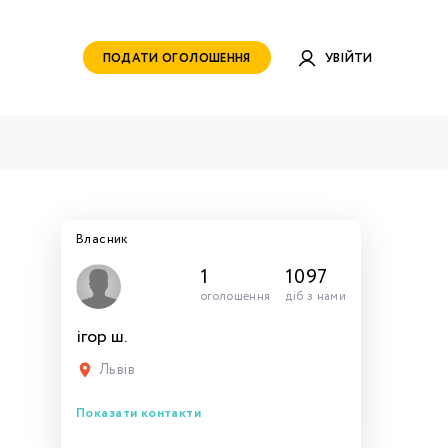
ПОДАТИ ОГОЛОШЕННЯ
УВІЙТИ
Власник
1
1097
оголошення
діб з нами
ігор ш.
руватись
ами для
тись
тись
тися
рн.
Львів
Показати контакти