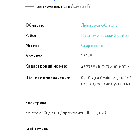
загальна вартість /
ціна за Га
Номе
Область:
Львівська область
З
Район:
Пустомитівський район
к
Місто:
Старе село
Артикул:
19428
Кадастровий номер:
4623687100:08:000:0115
Цільове призначення:
02.01 Для будівництва і 
господарських будівель і
Електрика
по сусідній ділянці проходить ЛЕП 0,4 кВ
інші активи