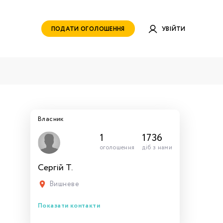
ПОДАТИ ОГОЛОШЕННЯ
УВІЙТИ
Власник
1
1736
оголошення
діб з нами
Сергій Т.
руватись
ами для
тись
тись
тися
рн.
Вишневе
Показати контакти