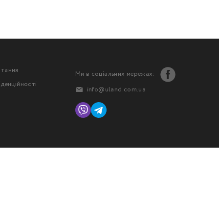
стання
Ми в соціальних мережах:
іденційності
info@uland.com.ua