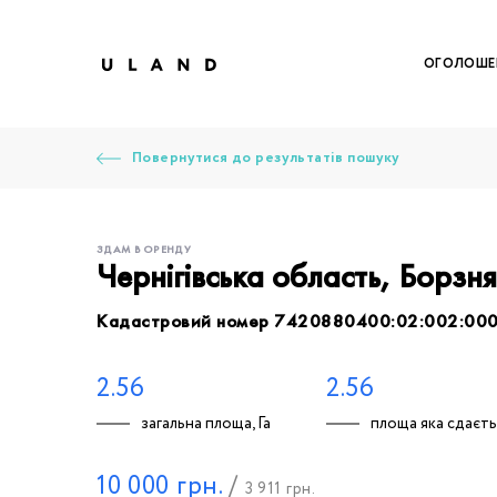
ОГОЛОШЕ
Повернутися до результатів пошуку
ЗДАМ В ОРЕНДУ
Чернігівська область, Борзн
Кадастровий номер 7420880400:02:002:00
Щоб дод
Залишт
Щоб
Щоб
Щоб
Вк
2.56
2.56
загальна площа, Га
площа яка сдаєтьс
Ваше 
10 000
грн.
/
3 911
грн.