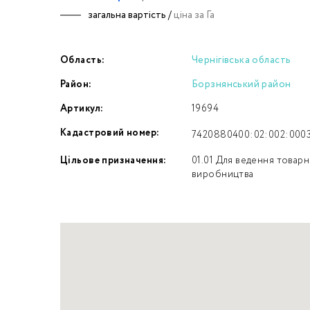
загальна вартість /
ціна за Га
Номе
Область:
Чернігівська область
З
Район:
Борзнянський район
к
Артикул:
19694
Кадастровий номер:
7420880400:02:002:000
Цільове призначення:
01.01 Для ведення товар
виробництва