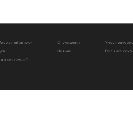
Зворотній зв'язок
Оголошення
Умови викори
уги
Новини
Політика конф
ти з системою?