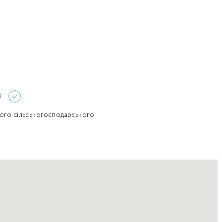
Забули пароль?
Пароль
р телефона
алишаючи контактні дані, ви погоджуєтеся з
політикою
онфіденційності
та даєте згоду на обробку персональних даних.
Немає облікового запису?
Зареєструватися
УВІЙТИ
3
ного сільськогосподарського
ЗАМОВИТИ КОНСУЛЬТАЦІЮ