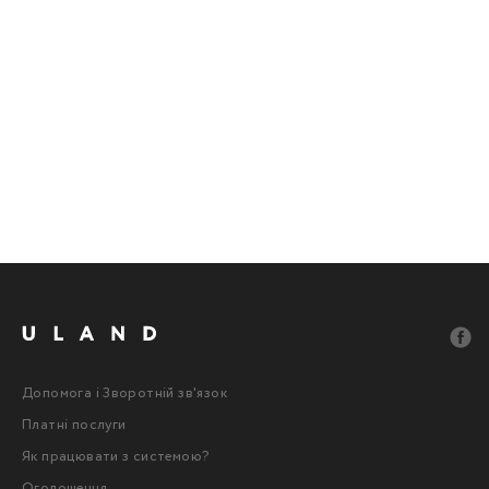
Допомога і Зворотній зв'язок
Платні послуги
Як працювати з системою?
Оголошення