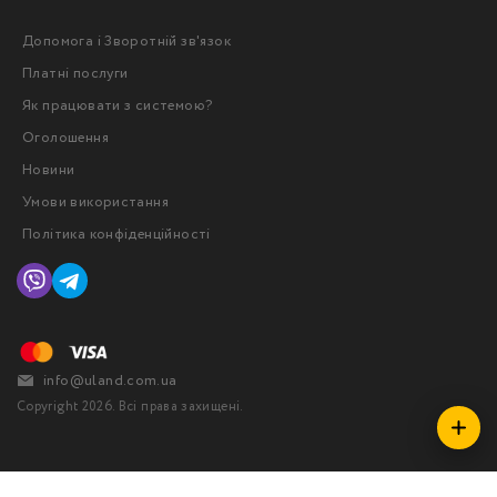
Допомога і Зворотній зв'язок
Платні послуги
Як працювати з системою?
Оголошення
Новини
Умови використання
Політика конфіденційності
info@uland.com.ua
Copyright 2026. Всі права захищені.