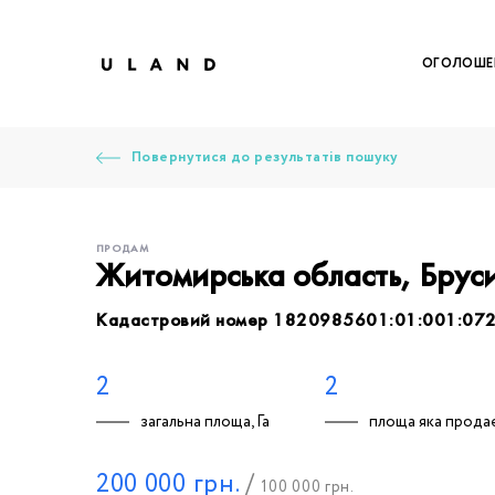
ОГОЛОШЕ
Повернутися до результатів пошуку
ПРОДАМ
Житомирська область, Бруси
Кадастровий номер 1820985601:01:001:07
Щоб дод
Залишт
Щоб
Щоб
Щоб
Вк
2
2
загальна площа, Га
площа яка продає
Ваше 
200 000
грн.
/
100 000
грн.