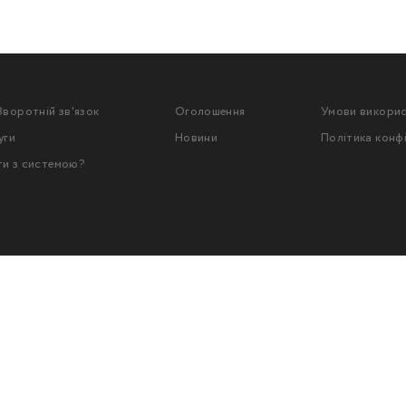
Зворотній зв'язок
Оголошення
Умови викори
уги
Новини
Політика конф
ти з системою?