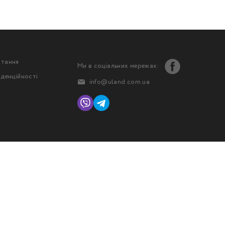
стання
Ми в соціальних мережах:
іденційності
info@uland.com.ua