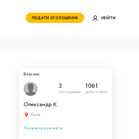
ПОДАТИ ОГОЛОШЕННЯ
УВІЙТИ
Власник
3
1061
оголошення
добу з нами
Олександр К.
руватись
ами для
тись
тись
тися
рн.
Київ
Показати контакти