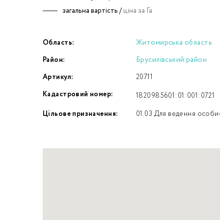
загальна вартість /
ціна за Га
Номе
Область:
Житомирська область
З
Район:
Брусилівський район
к
Артикул:
20711
Кадастровий номер:
1820985601:01:001:0721
Цільове призначення:
01.03 Для ведення особи