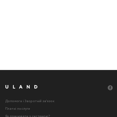
Допомога і Зворотній зв'язок
Платні послуги
Як працювати з системою?