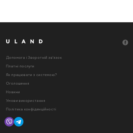
Допомога і Зворотній зв'язок
Платні послуги
Як працювати з системою?
Оголошення
Новини
Умови використання
Політика конфіденційності