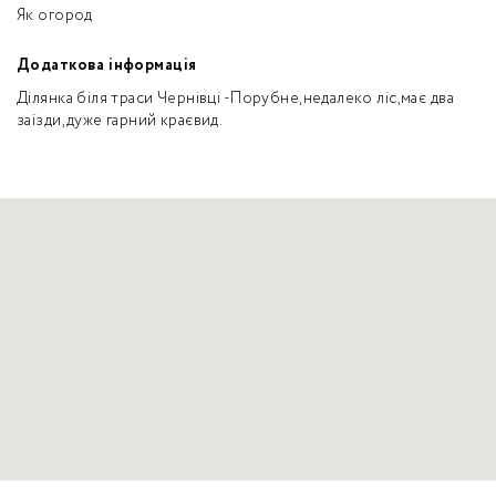
Як огород
Додаткова інформація
Ділянка біля траси Чернівці -Порубне,недалеко ліс,має два
заїзди,дуже гарний краєвид.