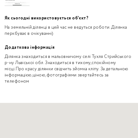
Як сьогодні використовується об'єкт?
На земельній ділянці в цей час не ведуться роботи. Ділянка
перкбуває в очікуванні)
Додаткова інформація
Ділянка знаходиться в мальовничому селі Тухля Стрийського
р-ну Львіської обл. Знаходиться в тихому,спокійному
місці.Про красу ділянки свідчить зйомка кліпу. За детальною
інформацією,ціною,фотографіями звертайтесь за
телефоном