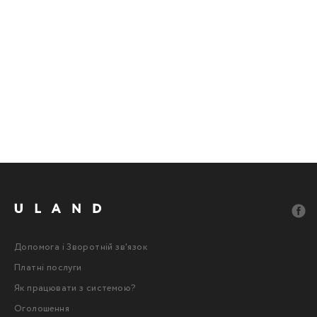
Допомога і Зворотній зв'язок
Платні послуги
Як працювати з системою?
Оголошення