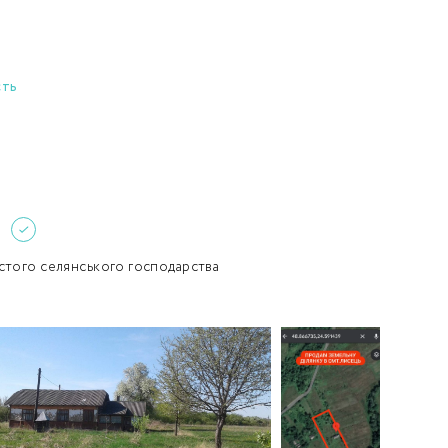
Забули пароль?
Пароль
р телефона
сть
алишаючи контактні дані, ви погоджуєтеся з
політикою
онфіденційності
та даєте згоду на обробку персональних даних.
Немає облікового запису?
Зареєструватися
УВІЙТИ
стого селянського господарства
ЗАМОВИТИ КОНСУЛЬТАЦІЮ