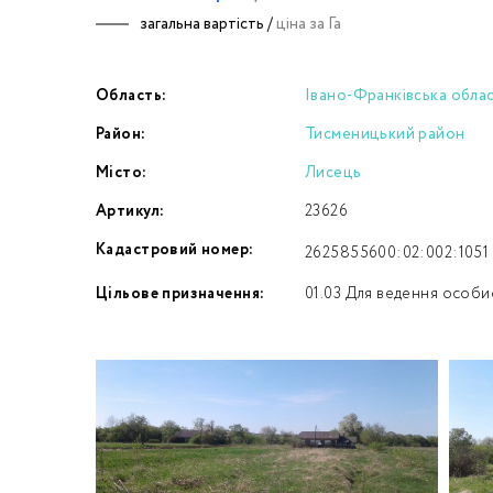
загальна вартість /
ціна за Га
Номе
Область:
Івано-Франківська обла
З
Район:
Тисменицький район
к
Місто:
Лисець
Артикул:
23626
Кадастровий номер:
2625855600:02:002:1051
Цільове призначення:
01.03 Для ведення особи