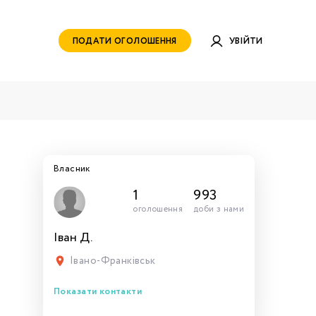
ПОДАТИ ОГОЛОШЕННЯ
УВІЙТИ
Власник
1
993
оголошення
доби з нами
Іван Д.
руватись
ами для
тись
тись
тися
рн.
Івано-Франківськ
Показати контакти