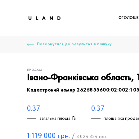
ОГОЛОШЕ
Повернутися до результатів пошуку
ПРОДАМ
Івано-Франківська область,
Кадастровий номер 2625855600:02:002:10
Щоб дод
Залишт
Щоб
Щоб
Щоб
Вк
0.37
0.37
загальна площа, Га
площа яка продає
Ваше 
1 119 000
грн.
/
3 024 324
грн.