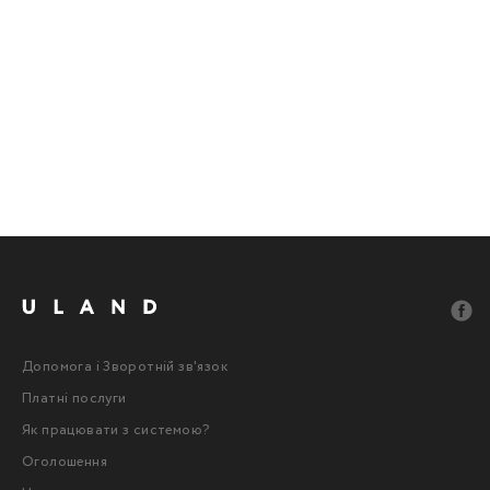
Допомога і Зворотній зв'язок
Платні послуги
Як працювати з системою?
Оголошення