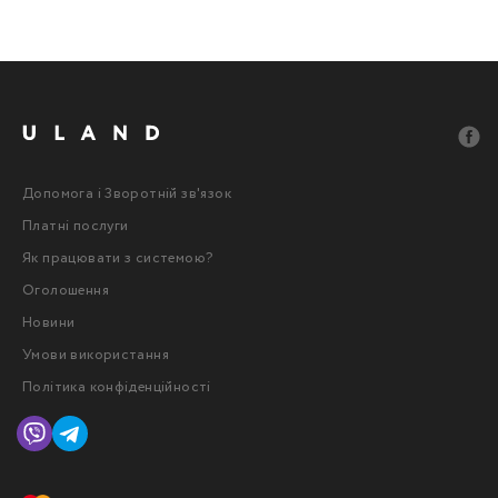
Допомога і Зворотній зв'язок
Платні послуги
Як працювати з системою?
Оголошення
Новини
Умови використання
Політика конфіденційності