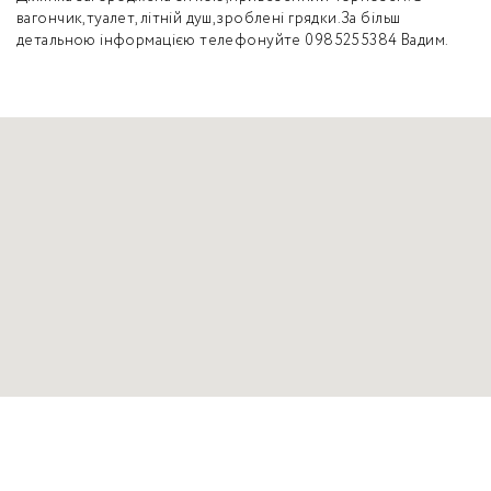
вагончик,туалет,літній душ,зроблені грядки.За більш
детальною інформацією телефонуйте 0985255384 Вадим.