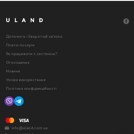
Допомога і Зворотній зв'язок
Платні послуги
Як працювати з системою?
Оголошення
Новини
Умови використання
Політика конфіденційності
info@uland.com.ua