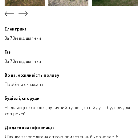
Електрика
За 70м від ділянки
Газ
За 70м від ділянки
Вода, можливість поливу
Пробита скважина
Будівлі, споруди
На ділянці є битовка,вуличний туалет,літній душ і будівля для
хоз речей.
Додаткова інформація
Ділянка загороджена сіткою,привезенний чорнозем.Є