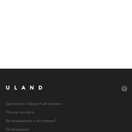
Допомога і Зворотній зв'язок
Платні послуги
Як працювати з системою?
Оголошення