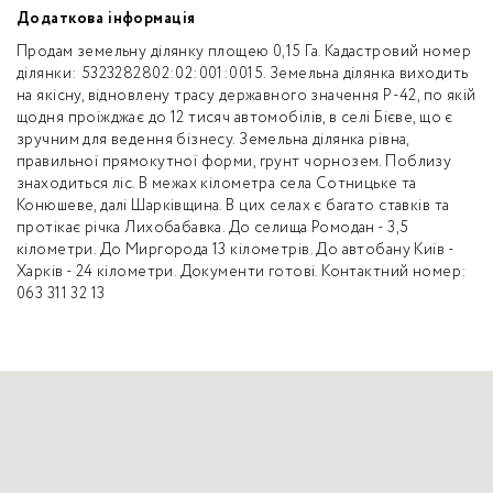
Додаткова інформація
Продам земельну ділянку площею 0,15 Га. Кадастровий номер
ділянки: 5323282802:02:001:0015. Земельна ділянка виходить
на якісну, відновлену трасу державного значення Р-42, по якій
щодня проїжджає до 12 тисяч автомобілів, в селі Бієве, що є
зручним для ведення бізнесу. Земельна ділянка рівна,
правильної прямокутної форми, грунт чорнозем. Поблизу
знаходиться ліс. В межах кілометра села Сотницьке та
Конюшеве, далі Шарківщина. В цих селах є багато ставків та
протікає річка Лихобабавка. До селища Ромодан - 3,5
кілометри. До Миргорода 13 кілометрів. До автобану Київ -
Харків - 24 кілометри. Документи готові. Контактний номер:
063 311 32 13