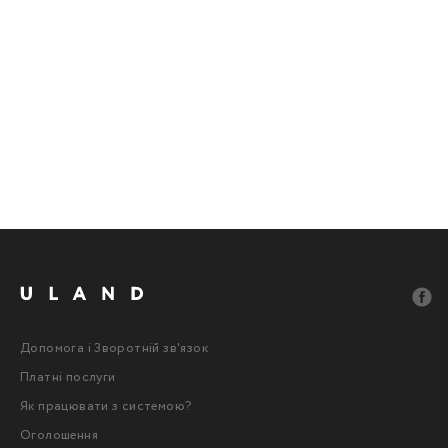
Допомога і Зворотній зв'язок
Платні послуги
Як працювати з системою?
Оголошення