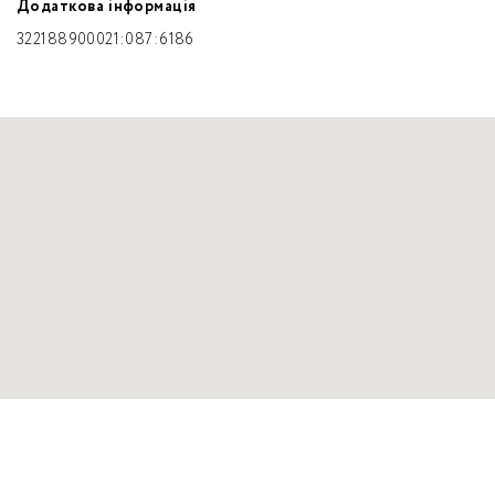
Додаткова інформація
322188900021:087:6186