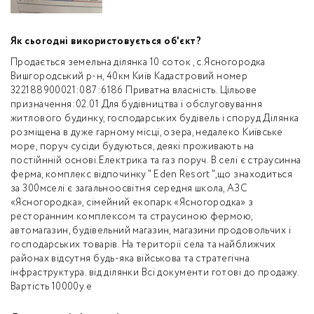
Як сьогодні використовується об'єкт?
Продається земельна ділянка 10 соток , с.Ясногородка
Вишгородський р-н, 40км Київ Кадастровий номер
322188900021:087:6186 Приватна власність. Цільове
призначення:02.01 Для будівництва і обслуговування
житлового будинку, господарських будівель і споруд Ділянка
розміщена в дуже гарному місці, озера, недалеко Київське
море, поруч сусіди будуються, деякі проживають на
постійнній основі.Електрика та газ поруч. В селі є страусинна
ферма, комплекс відпочинку " Еden Resort ",що знаходиться
за 300мселі є загальноосвітня середня школа, АЗС
«Ясногородка», сімейний екопарк «Ясногородка» з
ресторанним комплексом та страусиною фермою,
автомагазин, будівельний магазин, магазини продовольчих і
господарських товарів. На території села та найближчих
районах відсутня будь-яка військова та стратегічна
інфраструктура. від ділянки Всі документи готові до продажу.
Вартість 10000у.е