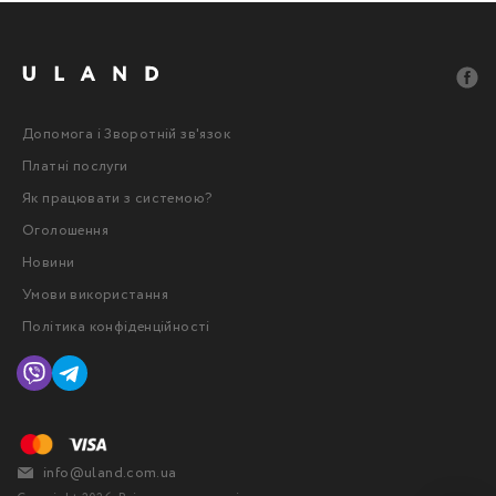
Допомога і Зворотній зв'язок
Платні послуги
Як працювати з системою?
Оголошення
Новини
Умови використання
Політика конфіденційності
info@uland.com.ua