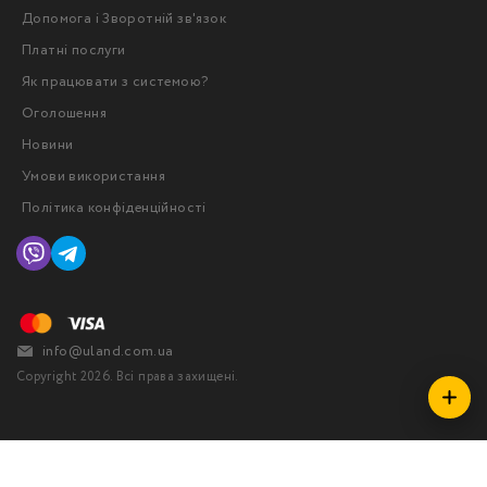
Допомога і Зворотній зв'язок
Платні послуги
Як працювати з системою?
Оголошення
Новини
Умови використання
Політика конфіденційності
info@uland.com.ua
Copyright 2026. Всі права захищені.