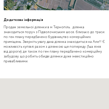
Додаткова інформація
Продаж земельної ділянки в м Тернопіль.. ділянка
знаходиться поруч з Підволочиським шосе. близько до траси.
по ген плану передбачено будівництво комерційних
приміщень. Зверніть увагу дана ділянка знаходиться на Але!! Є
можливість купівлі разом з ділянкою ще попереду. (1ша лінія
від дороги). де також по ген плану передбачено комерційну
забудову. що робить обидві ділянки дуже інвестиційно
привабливими.