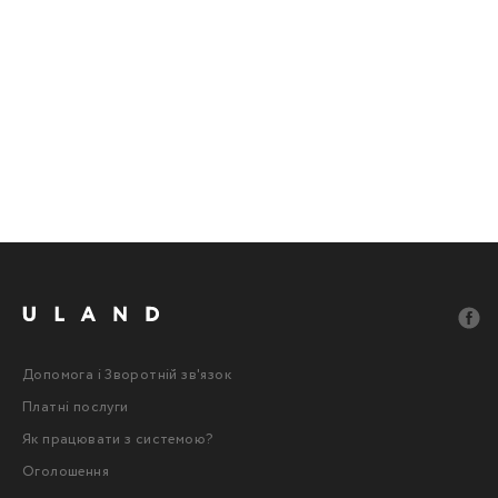
Допомога і Зворотній зв'язок
Платні послуги
Як працювати з системою?
Оголошення