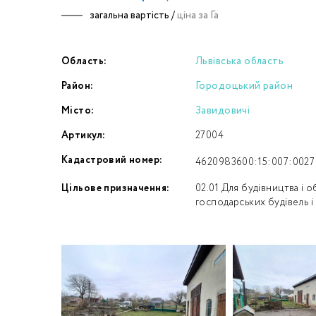
загальна вартість /
ціна за Га
Номе
Область:
Львівська область
З
Район:
Городоцький район
к
Місто:
Завидовичі
Артикул:
27004
Кадастровий номер:
4620983600:15:007:0027
Цільове призначення:
02.01 Для будівництва і 
господарських будівель і