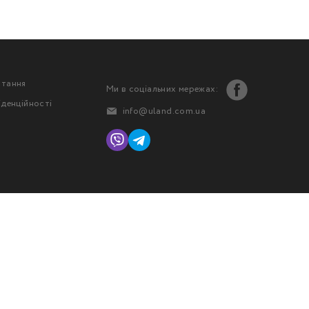
стання
Ми в соціальних мережах:
іденційності
info@uland.com.ua