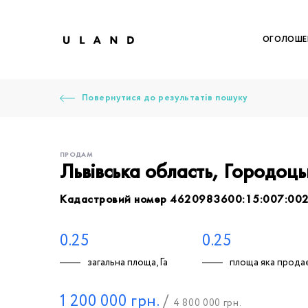
ОГОЛОШЕ
Повернутися до результатів пошуку
ПРОДАМ
Львівська область, Городоц
Кадастровий номер 4620983600:15:007:00
Щоб дод
Залишт
Щоб
Щоб
Щоб
Вк
0.25
0.25
загальна площа, Га
площа яка продає
Ваше 
1 200 000
грн.
/
4 800 000
грн.