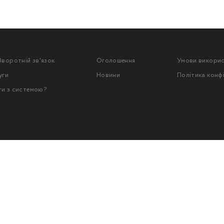
Зворотній зв'язок
Оголошення
Умови викори
уги
Новини
Політика конф
ти з системою?