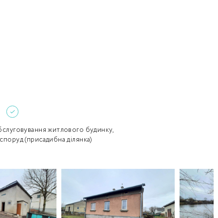
Забули пароль?
Пароль
р телефона
алишаючи контактні дані, ви погоджуєтеся з
політикою
онфіденційності
та даєте згоду на обробку персональних даних.
Немає облікового запису?
Зареєструватися
УВІЙТИ
обслуговування житлового будинку,
 споруд (присадибна ділянка)
ЗАМОВИТИ КОНСУЛЬТАЦІЮ