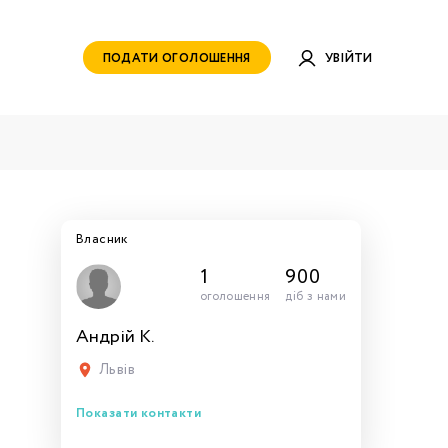
ПОДАТИ ОГОЛОШЕННЯ
УВІЙТИ
Власник
1
900
оголошення
діб з нами
Андрій К.
руватись
ами для
тись
тись
тися
рн.
Львів
Показати контакти