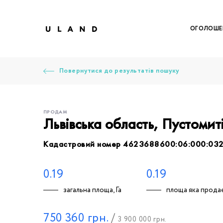
ОГОЛОШЕ
Повернутися до результатів пошуку
ПРОДАМ
Львівська область, Пустомит
Кадастровий номер 4623688600:06:000:03
Щоб дод
Залишт
Щоб
Щоб
Щоб
Вк
0.19
0.19
загальна площа, Га
площа яка продає
Ваше 
750 360
грн.
/
3 900 000
грн.