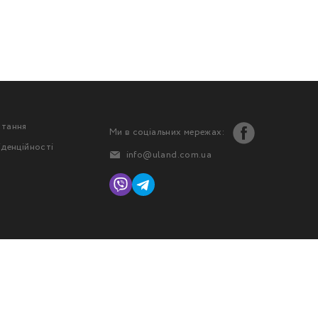
стання
Ми в соціальних мережах:
іденційності
info@uland.com.ua