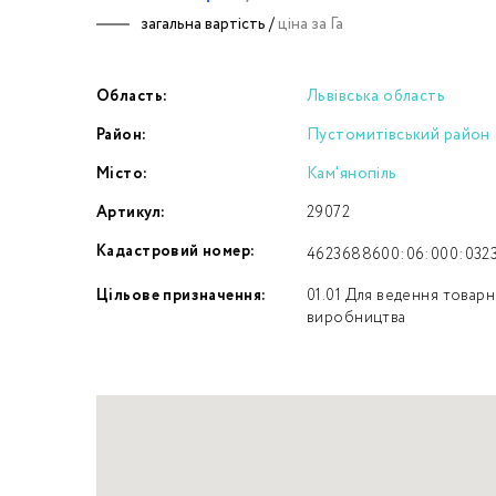
загальна вартість /
ціна за Га
Номе
Область:
Львівська область
З
Район:
Пустомитівський район
к
Місто:
Кам'янопіль
Артикул:
29072
Кадастровий номер:
4623688600:06:000:032
Цільове призначення:
01.01 Для ведення товар
виробництва