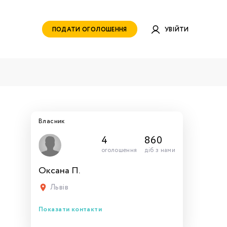
ПОДАТИ ОГОЛОШЕННЯ
УВІЙТИ
Власник
4
860
оголошення
діб з нами
Оксана П.
руватись
ами для
тись
тись
тися
рн.
Львів
Показати контакти