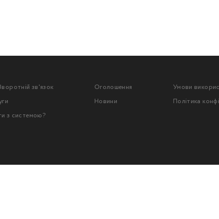
Зворотній зв'язок
Оголошення
Умови викори
уги
Новини
Політика конф
ти з системою?