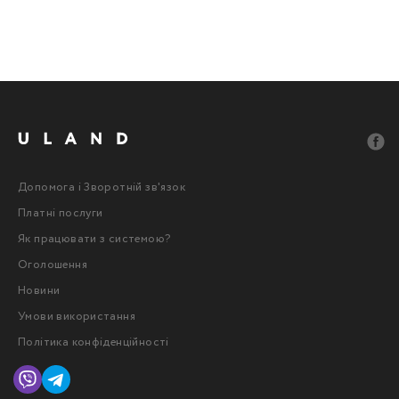
Допомога і Зворотній зв'язок
Платні послуги
Як працювати з системою?
Оголошення
Новини
Умови використання
Політика конфіденційності