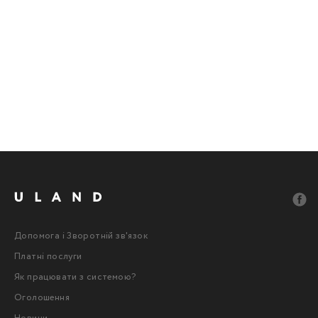
Допомога і Зворотній зв'язок
Платні послуги
Як працювати з системою?
Оголошення