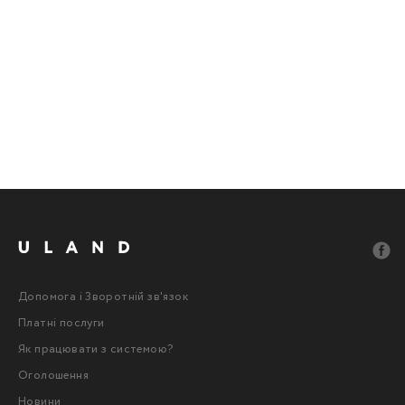
Допомога і Зворотній зв'язок
Платні послуги
Як працювати з системою?
Оголошення
Новини