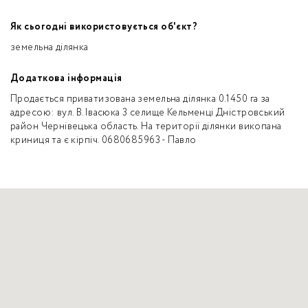
Як сьогодні використовується об'єкт?
земельна ділянка
Додаткова інформація
Продається приватизована земельна ділянка 0.1450 га за
адресою: вул. В.Івасюка 3 селище Кельменці Дністровський
район Чернівецька область. На території ділянки викопана
криниця та є кірпіч. 0680685963 - Павло