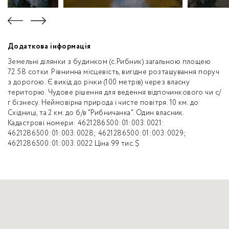
Додаткова інформація
Земельні ділянки з будинком (с.Рибник) загальною площею
72.58 сотки. Рівнинна місцевість, вигідне розташування поруч
з дорогою. Є вихід до річки (100 метрів) через власну
територію. Чудове рішення для ведення відпочинкового чи с/
г бізнесу. Неймовірна природа і чисте повітря. 10 км. до
Східниці, та 2 км. до б/в "Рибничанка". Один власник.
Кадастрові номери: 4621286500:01:003:0021:
4621286500:01:003:0028; 4621286500:01:003:0029;
4621286500:01:003:0022 Ціна 99 тис.$