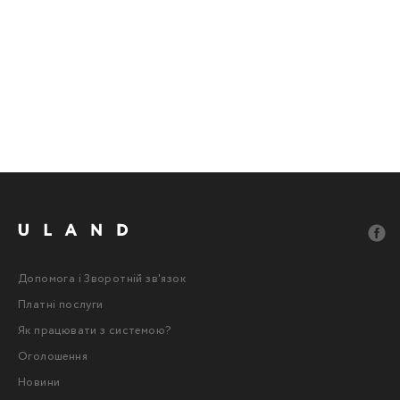
Допомога і Зворотній зв'язок
Платні послуги
Як працювати з системою?
Оголошення
Новини