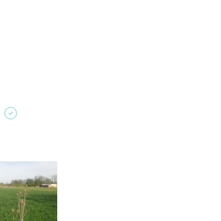
Забули пароль?
Пароль
р телефона
алишаючи контактні дані, ви погоджуєтеся з
політикою
онфіденційності
та даєте згоду на обробку персональних даних.
Немає облікового запису?
Зареєструватися
УВІЙТИ
ЗАМОВИТИ КОНСУЛЬТАЦІЮ