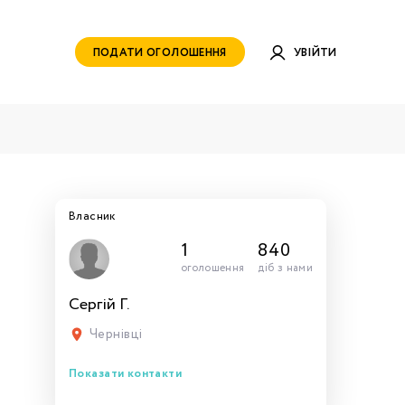
ПОДАТИ ОГОЛОШЕННЯ
УВІЙТИ
Власник
1
840
оголошення
діб з нами
Сергій Г.
руватись
ами для
тись
тись
тися
рн.
Чернівці
Показати контакти