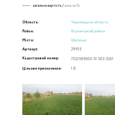
загальна вартість /
ціна за Га
Номе
Область:
Чернівецька область
З
Район:
Кіцманський район
к
Місто:
Шипинці
Артикул:
29955
Кадастровий номер:
7322589000:01:003:0261
Цільове призначення:
1.8