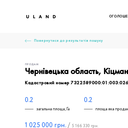
ОГОЛОШЕ
Повернутися до результатів пошуку
ПРОДАМ
Чернівецька область, Кіцма
Кадастровий номер 7322589000:01:003:02
Щоб дод
Залишт
Щоб
Щоб
Щоб
Вк
0.2
0.2
загальна площа, Га
площа яка продає
Ваше 
1 025 000
грн.
/
5 166 330
грн.