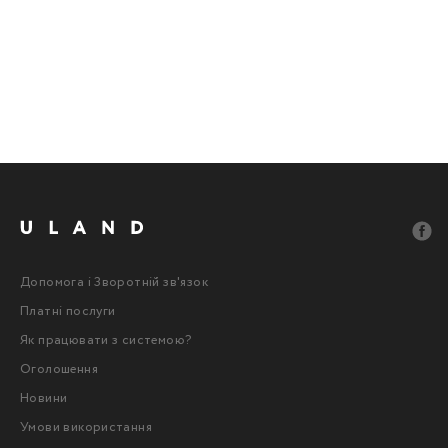
Допомога і Зворотній зв'язок
Платні послуги
Як працювати з системою?
Оголошення
Новини
Умови використання