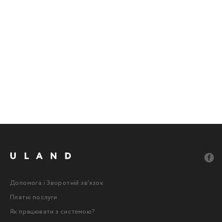
Допомога і Зворотній зв'язок
Платні послуги
Як працювати з системою?