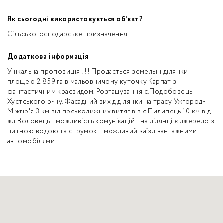
Як сьогодні використовується об'єкт?
Сільськогосподарське призначення
Додаткова інформація
Унікальна пропозиція !!! Продається земельні ділянки
площею 2.859 га в мальовничому куточку Карпат з
фантастичним краєвидом. Розташування с.Подобовець
Хустського р-ну. Фасадний вихід ділянки на трасу Ужгород-
Міжгір'я 3 км від гірськолижних витягів в с.Пилипець 10 км від
жд Воловець - можливість комунікацій - на ділянці є джерело з
питною водою та струмок. - можливий заїзд вантажними
автомобілями